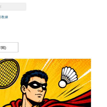
隊
與教練
閱)