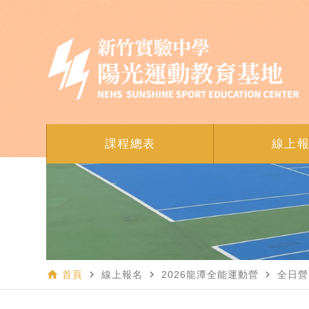
課程總表
線上
home
navigate_next
navigate_next
navigate_next
首頁
線上報名
2026龍潭全能運動營
全日營