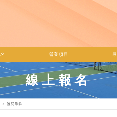
報名
營業項目
最
線上報名
navigate_next
誰羽爭鋒