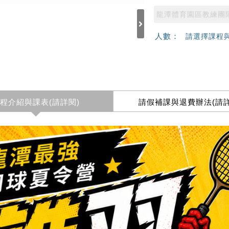
龍潭體育園區教練團
人數：
請選擇課程
程介紹與課表(請詳閱)
請假補課與退費辦法(請詳