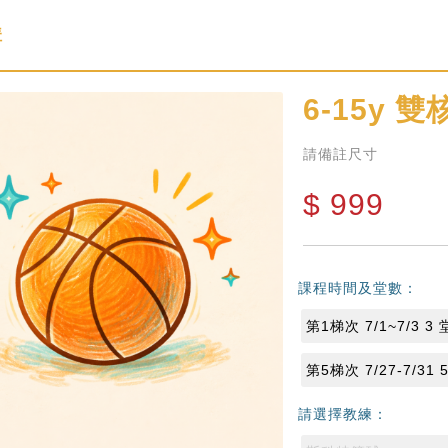
購
6-15y
雙核
請備註尺寸
$
999
課程時間及堂數：
第1梯次 7/1~7/3 3 
第5梯次 7/27-7/31 
請選擇教練：