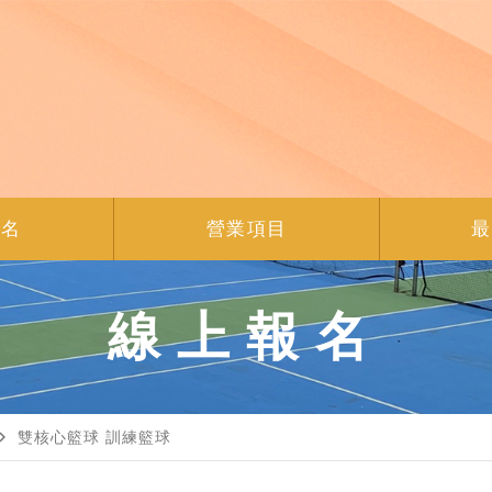
報名
營業項目
最
線上報名
gate_next
雙核心籃球 訓練籃球