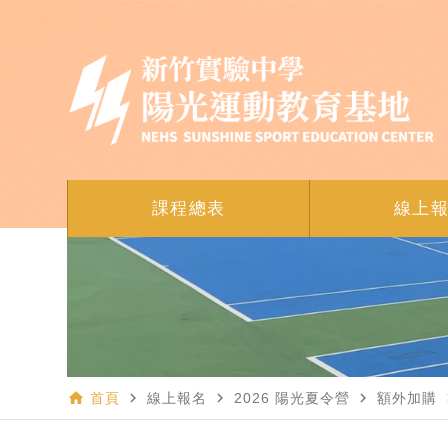
課程總表
線上
home
navigate_next
navigate_next
navigate_next
navi
首頁
線上報名
2026 陽光夏令營
額外加購