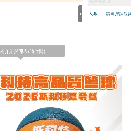
斯科特籃球
人數：
請選擇課程
程介紹與課表(請詳閱)