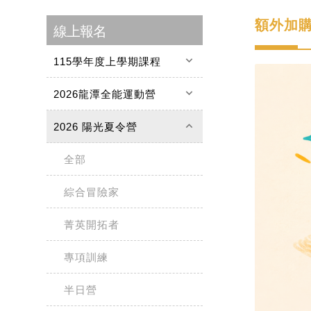
額外加
線上報名
keyboard_arrow_down
115學年度上學期課程
keyboard_arrow_down
2026龍潭全能運動營
keyboard_arrow_up
2026 陽光夏令營
全部
綜合冒險家
菁英開拓者
專項訓練
半日營