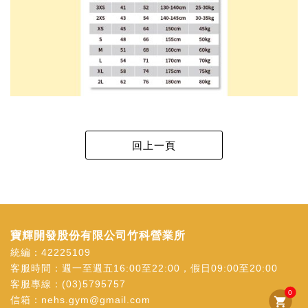
寶輝開發股份有限公司竹科營業所
統編：42225109
客服時間：週一至週五16:00至22:00，假日09:00至20:00
客服專線：
(03)5795757
0
信箱：
nehs.gym@gmail.com
shopping_cart