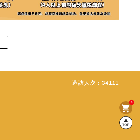
造訪人次：
34111
0
shopping_cart
TOP