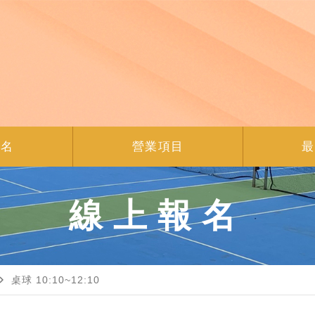
報名
營業項目
最
線上報名
gate_next
桌球 10:10~12:10