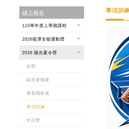
專項訓
線上報名
keyboard_arrow_down
115學年度上學期課程
keyboard_arrow_down
2026龍潭全能運動營
keyboard_arrow_up
2026 陽光夏令營
全部
綜合冒險家
菁英開拓者
專項訓練
半日營