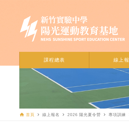
課程總表
線上
home
navigate_next
navigate_next
navigate_next
navi
首頁
線上報名
2026 陽光夏令營
專項訓練