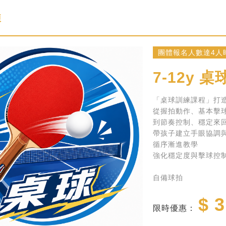
練
團體報名人數達4人
7-12y
桌球 
「桌球訓練課程」打
從握拍動作、基本擊
到節奏控制、穩定來
帶孩子建立手眼協調
循序漸進教學
強化穩定度與擊球控
自備球拍
$ 3
限時優惠：