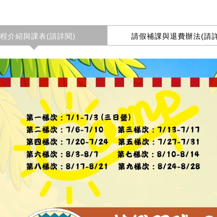
程介紹與課表(請詳閱)
請假補課與退費辦法(請詳