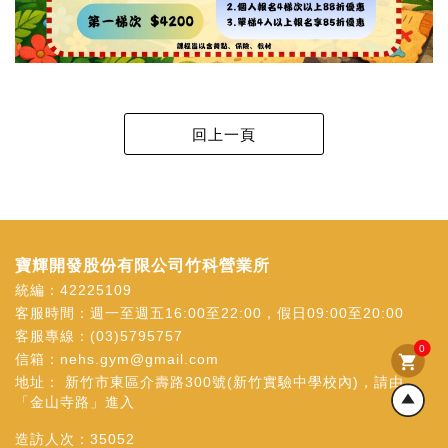
寶輝開發股份有限公司竹科營業所
統編：42225109
客服時間：週一至週五16:00至22:00，假日09:00至20:00
客服專線：
(03)5795757
0
信箱：
nehs.gym@gmail.com
shopping_cart
地址：
新竹市東區介壽路300號(新竹實驗中學校內)，請由
「金山寺路」進入
造訪人次：
35052