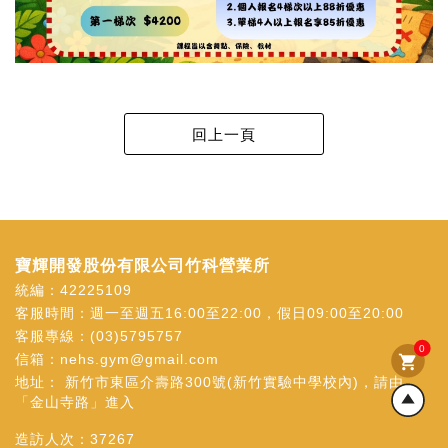
寶輝開發股份有限公司竹科營業所
統編：42225109
客服時間：週一至週五16:00至22:00，假日09:00至20:00
客服專線：
(03)5795757
0
信箱：
nehs.gym@gmail.com
shopping_cart
地址：
新竹市東區介壽路300號(新竹實驗中學校內)，請由
「金山寺路」進入
造訪人次：
37267