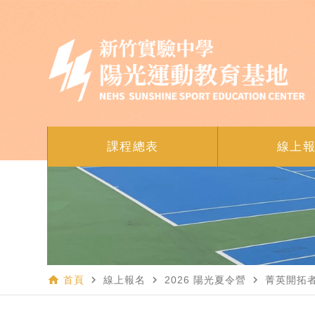
課程總表
線上
home
navigate_next
navigate_next
navigate_next
首頁
線上報名
2026 陽光夏令營
菁英開拓