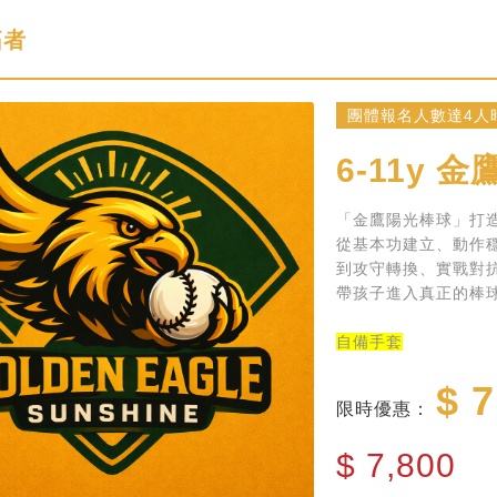
拓者
團體報名人數達4人時
6-11y
金
「金鷹陽光棒球」打
從基本功建立、動作
到攻守轉換、實戰對
帶孩子進入真正的棒
自備手套
$ 7
限時優惠：
$
7,800