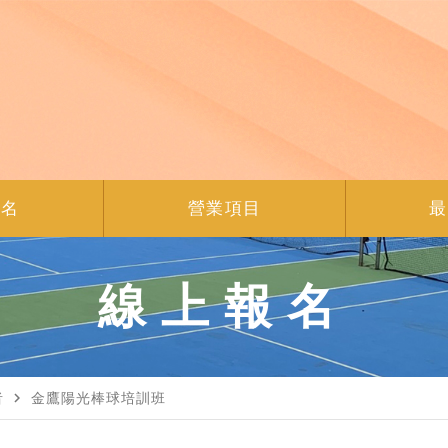
報名
營業項目
最
線上報名
navigate_next
者
金鷹陽光棒球培訓班