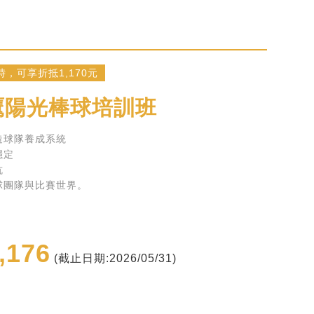
，可享折抵1,170元
鷹陽光棒球培訓班
造球隊養成系統
穩定
抗
球團隊與比賽世界。
,176
(截止日期:2026/05/31)