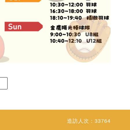
造訪人次：
33764