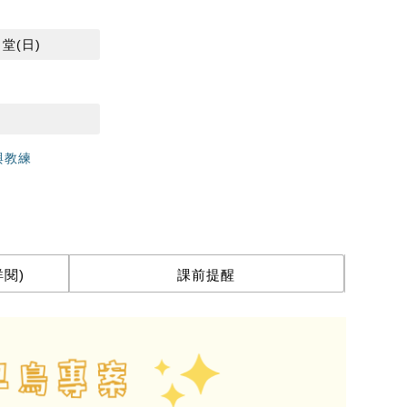
4 堂(日)
與教練
閱)
課前提醒