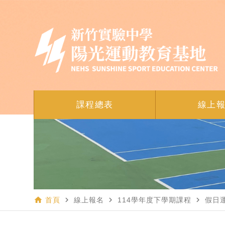
課程總表
線上
home
navigate_next
navigate_next
navigate_next
首頁
線上報名
114學年度下學期課程
假日