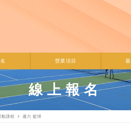
報名
營業項目
最
線上報名
navigate_next
運動課程
週六 籃球