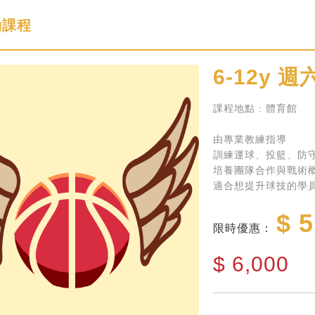
動課程
6-12y
週六
課程地點 : 體育館
由專業教練指導
訓練運球、投籃、防
培養團隊合作與戰術
適合想提升球技的學
$ 5
限時優惠：
$
6,000