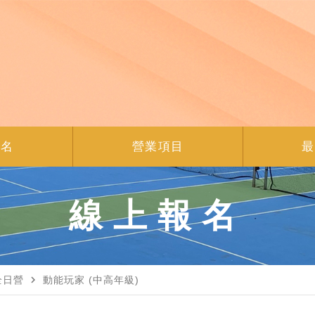
報名
營業項目
最
線上報名
navigate_next
全日營
動能玩家 (中高年級)