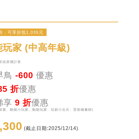
，可享折抵1,035元
玩家 (中高年級)
皆由原價計算
享早鳥
-600
優惠
85 折
優惠
梯享
9
折
優惠
兒探索、動能小玩家、動能玩家、玩創小尖兵、雷射繪畫師)
,300
(截止日期:2025/12/14)