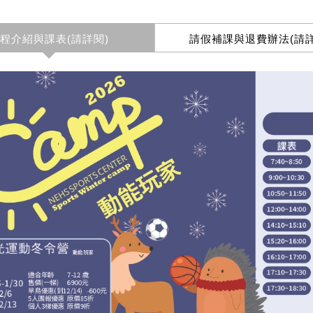
程介紹與課表(請詳閱)
請假補課與退費辦法(請詳