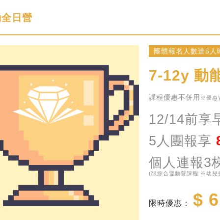
動全日營
團體報名人數達5人時
7-12y
動能
課程優惠不併用
※優惠
12/14前
5人
團報
享
個人連報3
(限綜合運動營課程 ※幼
$ 6
限時優惠：