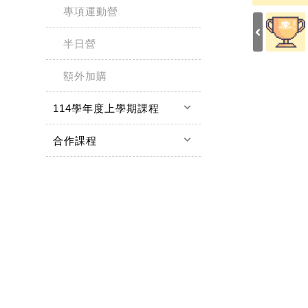
專項運動營
半日營
額外加購
keyboard_arrow_down
114學年度上學期課程
keyboard_arrow_down
合作課程