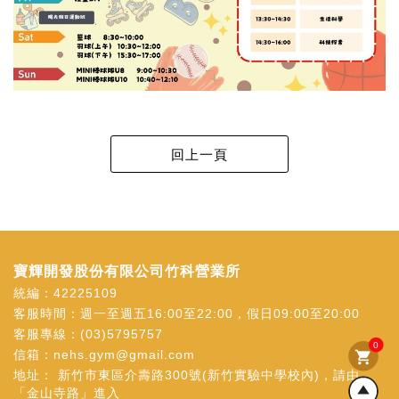
寶輝開發股份有限公司竹科營業所
統編：42225109
客服時間：週一至週五16:00至22:00，假日09:00至20:00
客服專線：
(03)5795757
0
信箱：
nehs.gym@gmail.com
shopping_cart
地址：
新竹市東區介壽路300號(新竹實驗中學校內)，請由
「金山寺路」進入