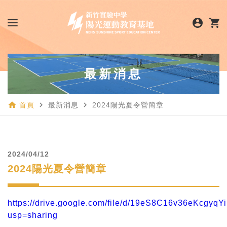
account_circle
shopping_cart
n_banner.png)
最新消息
home
navigate_next
navigate_next
首頁
最新消息
2024陽光夏令營簡章
2024/04/12
2024陽光夏令營簡章
https://drive.google.com/file/d/19eS8C16v36eKcgy
usp=sharing