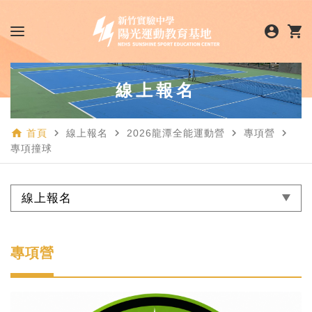
account_circle
shopping_cart
線上報名
home
navigate_next
navigate_next
navigate_next
navigate_next
首頁
線上報名
2026龍潭全能運動營
專項營
專項撞球
線上報名
專項營