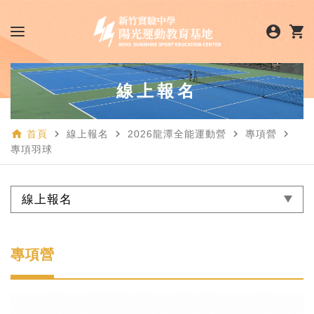
account_circle
shopping_cart
線上報名
home
navigate_next
navigate_next
navigate_next
navigate_next
首頁
線上報名
2026龍潭全能運動營
專項營
專項羽球
線上報名
專項營