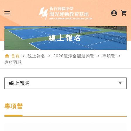
account_circle
shopping_cart
線上報名
home
navigate_next
navigate_next
navigate_next
navigate_next
首頁
線上報名
2026龍潭全能運動營
專項營
專項羽球
線上報名
專項營