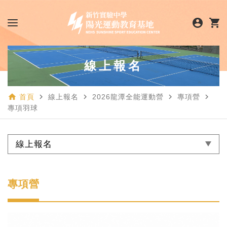
account_circle
shopping_cart
線上報名
home
navigate_next
navigate_next
navigate_next
navigate_next
首頁
線上報名
2026龍潭全能運動營
專項營
專項羽球
線上報名
專項營