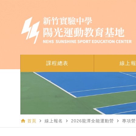
課程總表
線上
home
navigate_next
navigate_next
navigate_next
首頁
線上報名
2026龍潭全能運動營
專項營