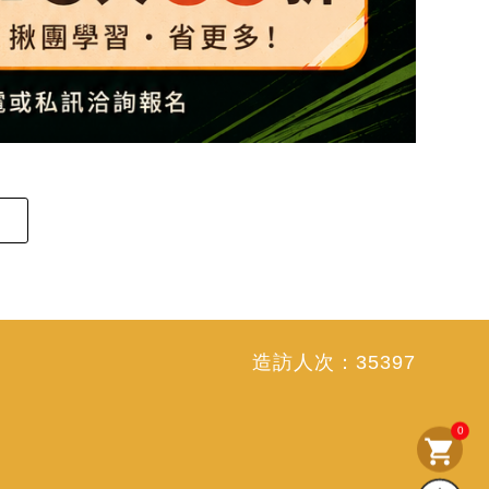
造訪人次：
35397
0
shopping_cart