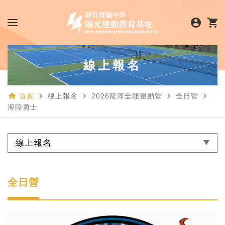
account_circle
shopping_cart
線上報名
home
navigate_next
navigate_next
navigate_next
navigate_next
首頁
線上報名
2026龍潭全能運動營
全日營
海陸勇士
線上報名
全日營