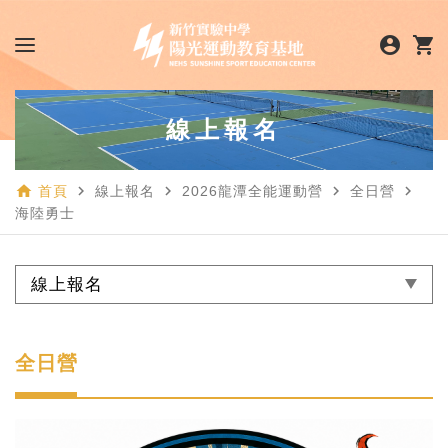
account_circle
shopping_cart
線上報名
home
navigate_next
navigate_next
navigate_next
navigate_next
首頁
線上報名
2026龍潭全能運動營
全日營
海陸勇士
線上報名
全日營