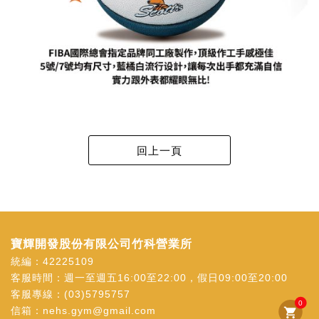
寶輝開發股份有限公司竹科營業所
統編：42225109
客服時間：週一至週五16:00至22:00，假日09:00至20:00
客服專線：
(03)5795757
0
信箱：
nehs.gym@gmail.com
shopping_cart