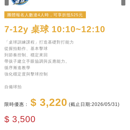
團體報名人數達4人時，可享折抵525元
7-12y
桌球 10:10~12:10
「桌球訓練課程」打造基礎對打能力
從握拍動作、基本擊球
到節奏控制、穩定來回
帶孩子建立手眼協調與反應能力。
循序漸進教學
強化穩定度與擊球控制
自備球拍
$ 3,220
限時優惠：
(截止日期:2026/05/31)
$
3,500