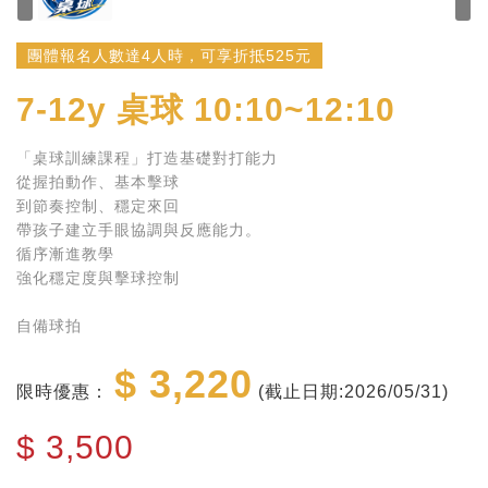
團體報名人數達4人時，可享折抵525元
7-12y
桌球 10:10~12:10
「桌球訓練課程」打造基礎對打能力
從握拍動作、基本擊球
到節奏控制、穩定來回
帶孩子建立手眼協調與反應能力。
循序漸進教學
強化穩定度與擊球控制
自備球拍
$ 3,220
限時優惠：
(截止日期:2026/05/31)
$
3,500