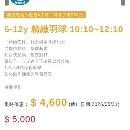
團體報名人數達4人時，可享折抵750元
6-12y
精緻羽球 10:10~12:10
「精緻羽球」打造穩定基礎能力
從握拍動作、擊球基礎
到步伐移動、穩定對打
帶孩子一步步建立正確觀念與技術。
1:6小班精緻化教學
強化動作細節與學習品質
自備球拍
$ 4,600
限時優惠：
(截止日期:2026/05/31)
$
5,000