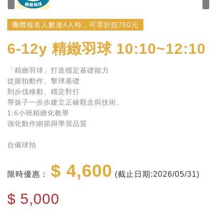
團體報名人數達4人時，可享折抵750元
6-12y
精緻羽球 10:10~12:10
「精緻羽球」打造穩定基礎能力
從握拍動作、擊球基礎
到步伐移動、穩定對打
帶孩子一步步建立正確觀念與技術。
1:6小班精緻化教學
強化動作細節與學習品質
自備球拍
$ 4,600
限時優惠：
(截止日期:2026/05/31)
$
5,000