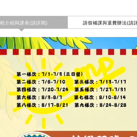
程介紹與課表(請詳閱)
請假補課與退費辦法(請詳