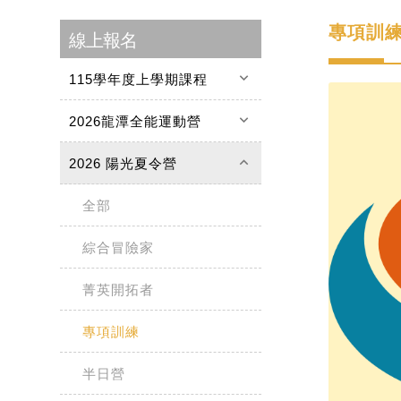
專項訓
線上報名
keyboard_arrow_down
115學年度上學期課程
keyboard_arrow_down
2026龍潭全能運動營
keyboard_arrow_up
2026 陽光夏令營
全部
綜合冒險家
菁英開拓者
專項訓練
半日營