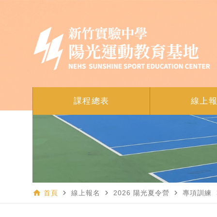
課程總表
線上
home
navigate_next
navigate_next
navigate_next
navi
首頁
線上報名
2026 陽光夏令營
專項訓練