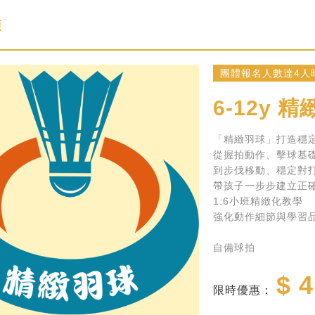
練
團體報名人數達4人
6-12y
精緻羽
「精緻羽球」打造穩
從握拍動作、擊球基
到步伐移動、穩定對
帶孩子一步步建立正
1:6小班精緻化教學
強化動作細節與學習
自備球拍
$ 4
限時優惠：