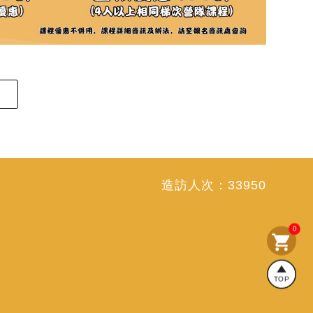
造訪人次：
33950
0
shopping_cart
TOP