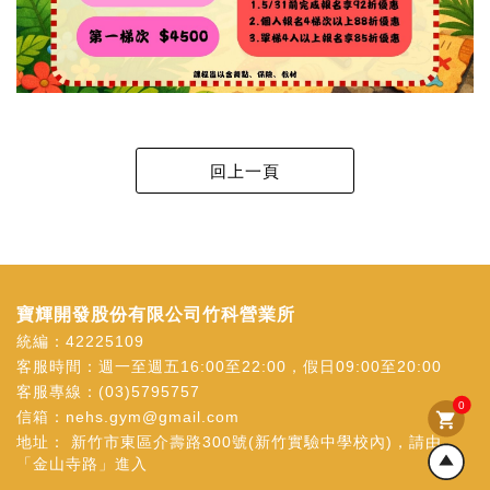
寶輝開發股份有限公司竹科營業所
統編：42225109
客服時間：週一至週五16:00至22:00，假日09:00至20:00
客服專線：
(03)5795757
0
信箱：
nehs.gym@gmail.com
shopping_cart
地址：
新竹市東區介壽路300號(新竹實驗中學校內)，請由
「金山寺路」進入