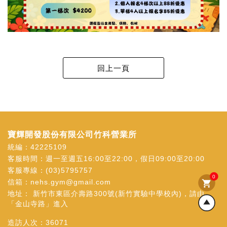
寶輝開發股份有限公司竹科營業所
統編：42225109
客服時間：週一至週五16:00至22:00，假日09:00至20:00
客服專線：
(03)5795757
0
信箱：
nehs.gym@gmail.com
shopping_cart
地址：
新竹市東區介壽路300號(新竹實驗中學校內)，請由
「金山寺路」進入
造訪人次：
36071