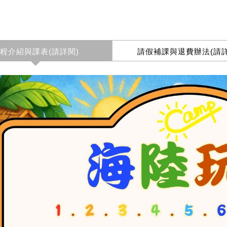
程介紹與課表(請詳閱)
請假補課與退費辦法(請詳