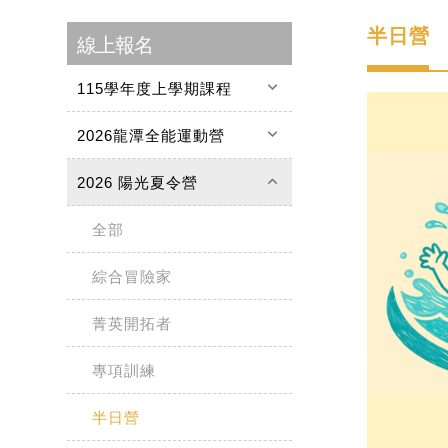
半日營
線上報名
keyboard_arrow_down
115學年度上學期課程
keyboard_arrow_down
2026龍潭全能運動營
keyboard_arrow_up
2026 陽光夏令營
全部
綜合冒險家
菁英開拓者
專項訓練
半日營