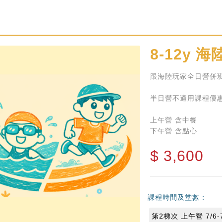
8-12y
海陸
跟海陸玩家全日營併
半日營不適用課程優
上午營 含中餐
下午營 含點心
$
3,600
課程時間及堂數：
第2梯次 上午營 7/6-7