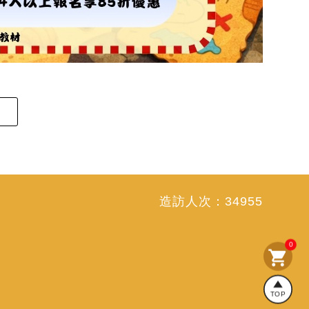
造訪人次：
34955
0
shopping_cart
TOP