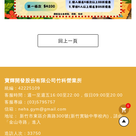
寶輝開發股份有限公司竹科營業所
統編：42225109
客服時間：週一至週五16:00至22:00，假日09:00至20:00
客服專線：
(03)5795757
0
信箱：
nehs.gym@gmail.com
shopping_cart
地址：
新竹市東區介壽路300號(新竹實驗中學校內)，請由
「金山寺路」進入
造訪人次：
33750