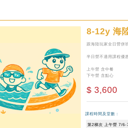
8-12y
海陸
跟海陸玩家全日營併
半日營不適用課程優
上午營 含中餐
下午營 含點心
$
3,600
課程時間及堂數：
第2梯次 上午營 7/6-7