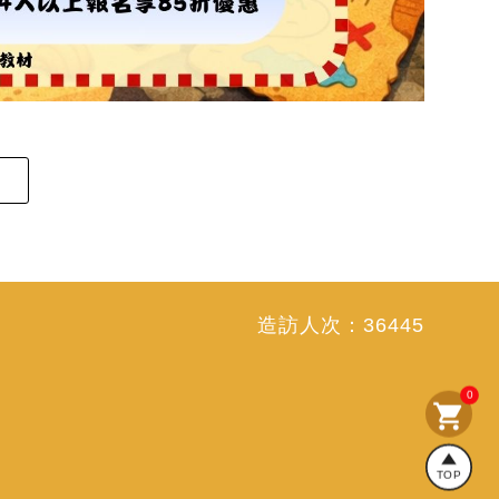
造訪人次：
36445
0
shopping_cart
TOP