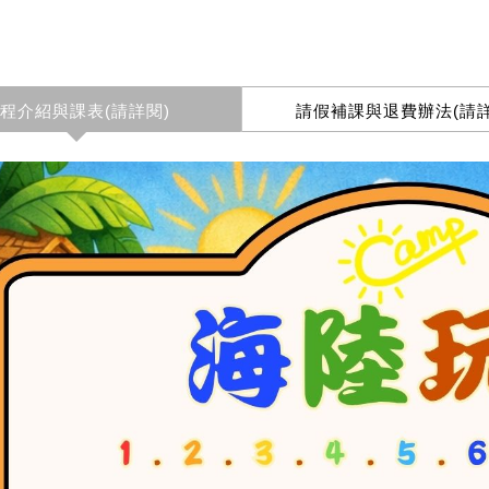
程介紹與課表(請詳閱)
請假補課與退費辦法(請詳