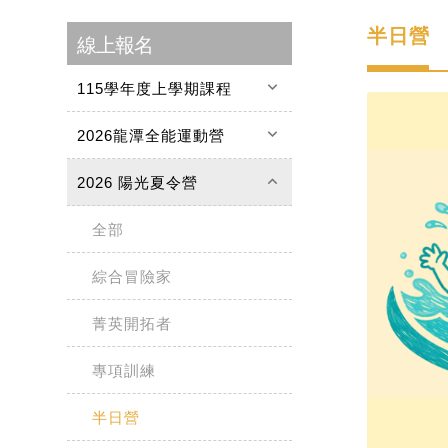
半日營
線上報名
keyboard_arrow_down
115學年度上學期課程
keyboard_arrow_down
2026龍潭全能運動營
keyboard_arrow_up
2026 陽光夏令營
全部
綜合冒險家
菁英開拓者
專項訓練
半日營