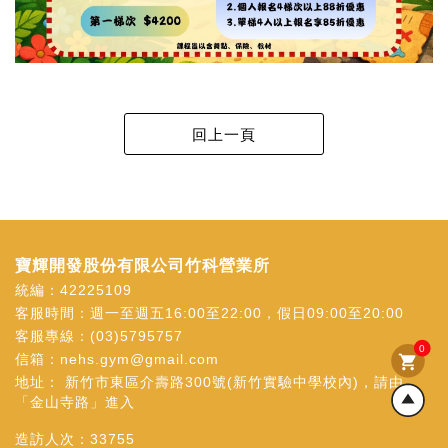
寶輝開發股份有限公司竹科營業所
統編：42225109
客服時間：週一至週五16:00至22:00，假日09:00至20:00
客服專線：
(03)5795757
0
信箱：
nehs.gym@gmail.com
shopping_cart
地址：
新竹市東區介壽路300號(新竹實驗中學校內)，請由
「金山寺路」進入
造訪人次：
33755