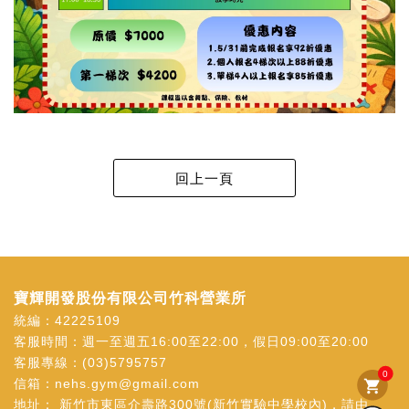
寶輝開發股份有限公司竹科營業所
統編：42225109
客服時間：週一至週五16:00至22:00，假日09:00至20:00
客服專線：
(03)5795757
0
信箱：
nehs.gym@gmail.com
shopping_cart
地址：
新竹市東區介壽路300號(新竹實驗中學校內)，請由