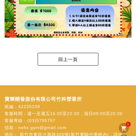
寶輝開發股份有限公司竹科營業所
統編：42225109
客服時間：週一至週五16:00至22:00，假日09:00至20:00
客服專線：
(03)5795757
0
信箱：
nehs.gym@gmail.com
shopping_cart
地址：
新竹市東區介壽路300號(新竹實驗中學校內)，請由