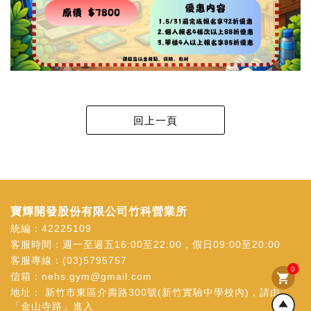
寶輝開發股份有限公司竹科營業所
統編：42225109
客服時間：週一至週五16:00至22:00，假日09:00至20:00
客服專線：
(03)5795757
0
信箱：
nehs.gym@gmail.com
shopping_cart
地址：
新竹市東區介壽路300號(新竹實驗中學校內)，請由
「金山寺路」進入