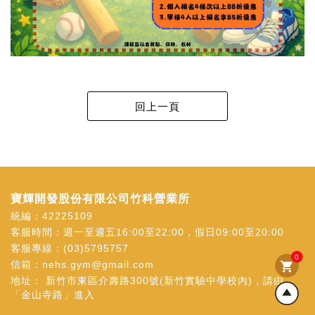
寶輝開發股份有限公司竹科營業所
統編：42225109
客服時間：週一至週五16:00至22:00，假日09:00至20:00
客服專線：
(03)5795757
0
信箱：
nehs.gym@gmail.com
shopping_cart
地址：
新竹市東區介壽路300號(新竹實驗中學校內)，請由
「金山寺路」進入