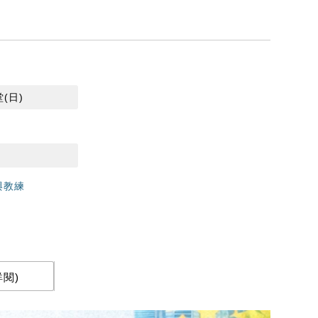
堂(日)
與教練
閱)