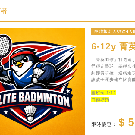
拓者
團體報名人數達4人
6-12y
菁英
「菁英羽球」打造選
從穩定擊球、基礎步
到節奏掌控、連續進
讓孩子逐步建立比賽
團班制 1:12
自備球拍
$ 5
限時優惠：