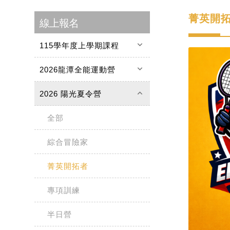
菁英開
線上報名
keyboard_arrow_down
115學年度上學期課程
keyboard_arrow_down
2026龍潭全能運動營
keyboard_arrow_up
2026 陽光夏令營
全部
綜合冒險家
菁英開拓者
專項訓練
半日營