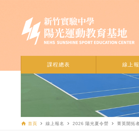
課程總表
線上
home
navigate_next
navigate_next
navigate_next
首頁
線上報名
2026 陽光夏令營
菁英開拓