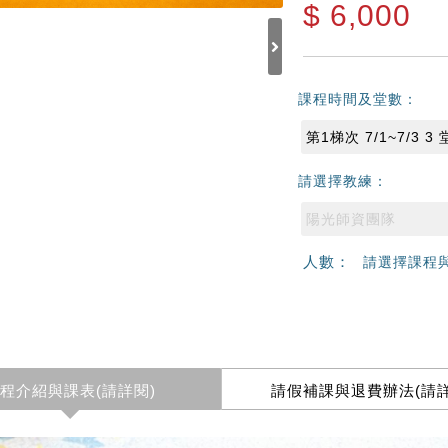
$
6,000
課程時間及堂數：
第1梯次 7/1~7/3 3 
請選擇教練：
陽光師資團隊
人數：
請選擇課程
程介紹與課表(請詳閱)
請假補課與退費辦法(請詳