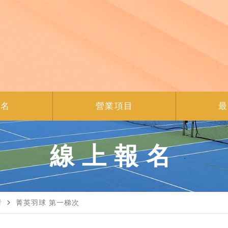
報名
營業項目
最
線上報名
navigate_next
者
菁英羽球 第一梯次