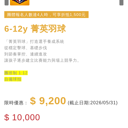
團體報名人數達4人時，可享折抵1,500元
6-12y
菁英羽球
「菁英羽球」打造選手養成系統
從穩定擊球、基礎步伐
到節奏掌控、連續進攻
讓孩子逐步建立比賽能力與場上競爭力。
團班制 1:12
自備球拍
$ 9,200
限時優惠：
(截止日期:2026/05/31)
$
10,000