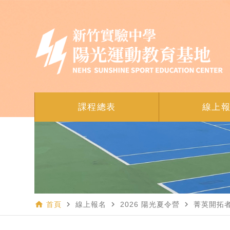
課程總表
線上
home
navigate_next
navigate_next
navigate_next
首頁
線上報名
2026 陽光夏令營
菁英開拓