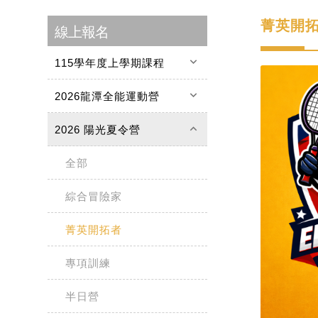
菁英開
線上報名
keyboard_arrow_down
115學年度上學期課程
keyboard_arrow_down
2026龍潭全能運動營
keyboard_arrow_up
2026 陽光夏令營
全部
綜合冒險家
菁英開拓者
專項訓練
半日營