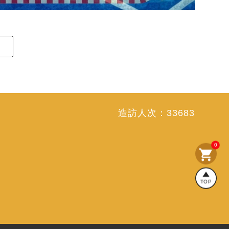
造訪人次：
33683
0
shopping_cart
TOP