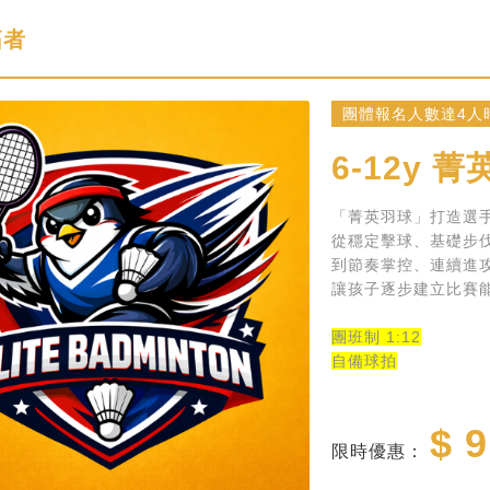
拓者
團體報名人數達4人時
6-12y
菁
「菁英羽球」打造選
從穩定擊球、基礎步
到節奏掌控、連續進
讓孩子逐步建立比賽
團班制 1:12
自備球拍
$ 9
限時優惠：