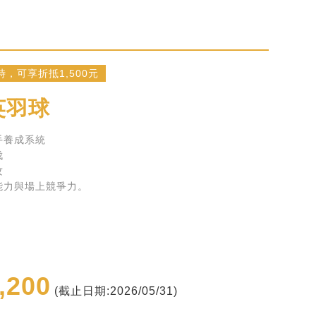
，可享折抵1,500元
英羽球
手養成系統
伐
攻
能力與場上競爭力。
,200
(截止日期:2026/05/31)