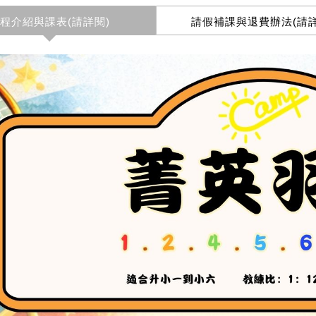
程介紹與課表(請詳閱)
請假補課與退費辦法(請詳