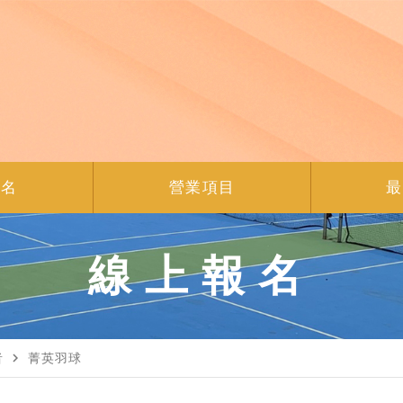
報名
營業項目
最
線上報名
navigate_next
者
菁英羽球