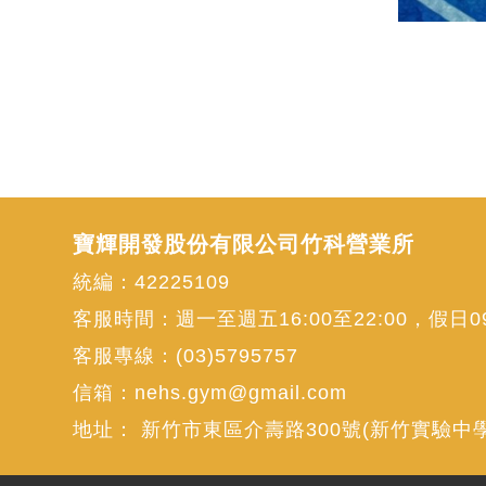
寶輝開發股份有限公司竹科營業所
統編：42225109
客服時間：週一至週五16:00至22:00，假日09:
客服專線：
(03)5795757
信箱：
nehs.gym@gmail.com
地址：
新竹市東區介壽路300號(新竹實驗中