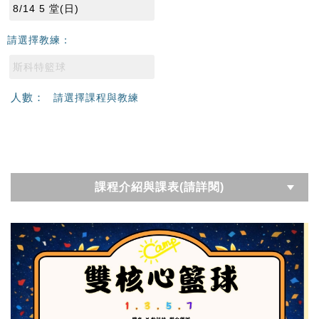
8/14 5 堂(日)
請選擇教練：
斯科特籃球
人數：
請選擇課程與教練
課程介紹與課表(請詳閱)