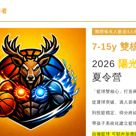
拓者
團體報名人數達4人時
7-15y
雙
2026 
陽
夏令營
「籃球雙核心」打造
從運球突破、過人節
到投籃穩定、得分終
帶孩子系統化建立籃
自備籃球
可額外加價