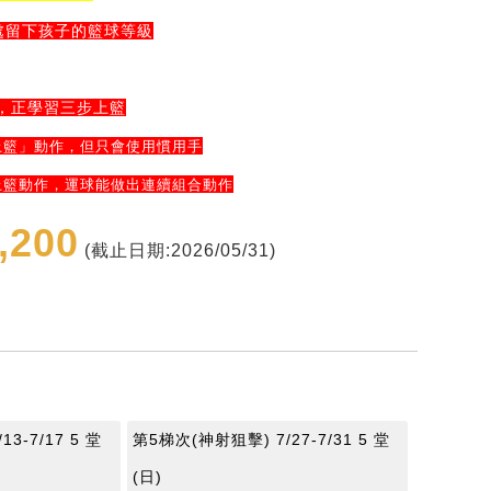
處留下孩子的籃球等級
，正學習三步上籃
上籃」動作，但只會使用慣用手
上籃動作，運球能做出連續組合動作
,200
(截止日期:2026/05/31)
3-7/17 5 堂
第5梯次(神射狙擊) 7/27-7/31 5 堂
(日)