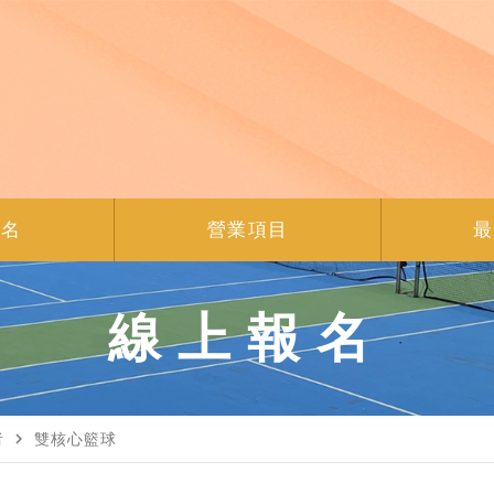
報名
營業項目
最
線上報名
navigate_next
者
雙核心籃球