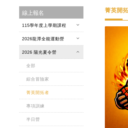
菁英開
線上報名
keyboard_arrow_down
115學年度上學期課程
keyboard_arrow_down
2026龍潭全能運動營
keyboard_arrow_up
2026 陽光夏令營
全部
綜合冒險家
菁英開拓者
專項訓練
半日營