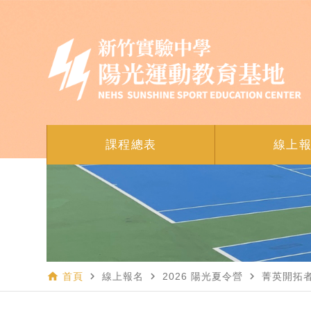
課程總表
線上
home
navigate_next
navigate_next
navigate_next
首頁
線上報名
2026 陽光夏令營
菁英開拓