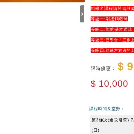
如報名課程請於備註
等級一:剛接觸籃球
等級二:能夠基本運球
等級三:
已學會「三步
等級四:
熟練左右邊的
$ 9
限時優惠：
$
10,000
課程時間及堂數：
第3梯次(進攻引擎) 7/1
(日)