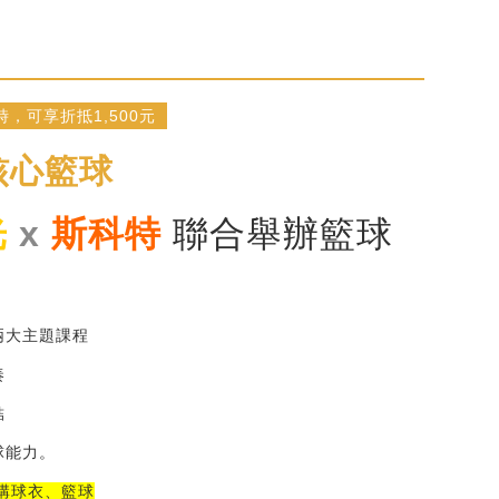
，可享折抵1,500元
核心籃球
光
 x
 斯科特
 聯合舉辦籃球
兩大主題課程
奏
結
球能力。
購球衣、籃球