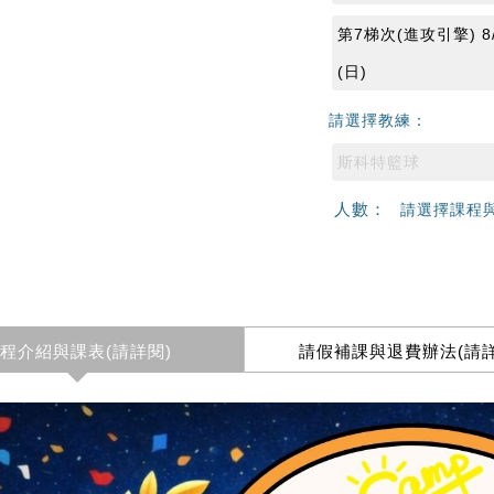
第7梯次(進攻引擎) 8/1
(日)
請選擇教練：
斯科特籃球
人數：
請選擇課程
程介紹與課表(請詳閱)
請假補課與退費辦法(請詳