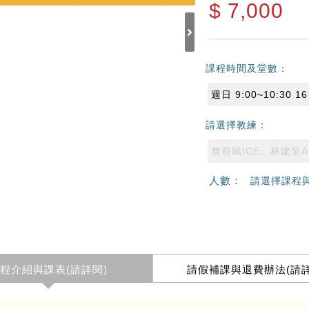
$
7,000
課程時間及堂數：
週日 9:00~10:30 1
請選擇教練：
詹前斌ICE、林建呈A
人數：
請選擇課程
程介紹與課表(請詳閱)
請假補課與退費辦法(請詳