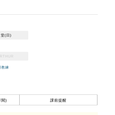
6 堂(日)
RTHUR
與教練
閱)
課前提醒