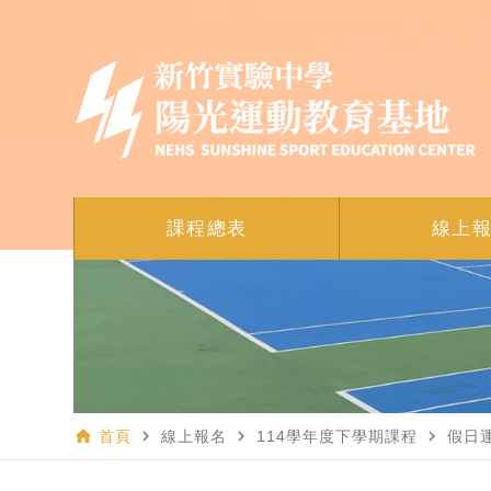
課程總表
線上
home
navigate_next
navigate_next
navigate_next
首頁
線上報名
114學年度下學期課程
假日