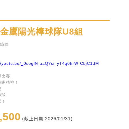
 金鷹陽光棒球隊U8組
園綠牆
://youtu.be/_0seglN-aaQ?si=yT4q0hrW-CbjC1dM
型比賽
團隊精神！
戰
棒球
感！
,500
(截止日期:2026/01/31)