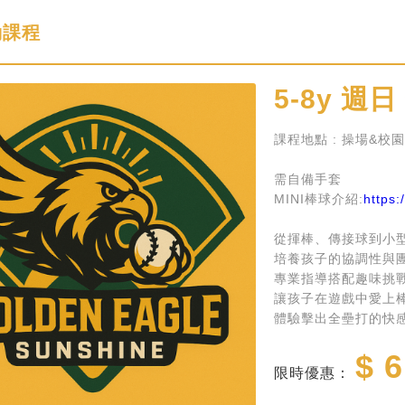
動課程
5-8y
週日
課程地點 : 操場&校
需自備手套
MINI棒球介紹:
https
從揮棒、傳接球到小
培養孩子的協調性與
專業指導搭配趣味挑
讓孩子在遊戲中愛上
體驗擊出全壘打的快
$ 6
限時優惠：