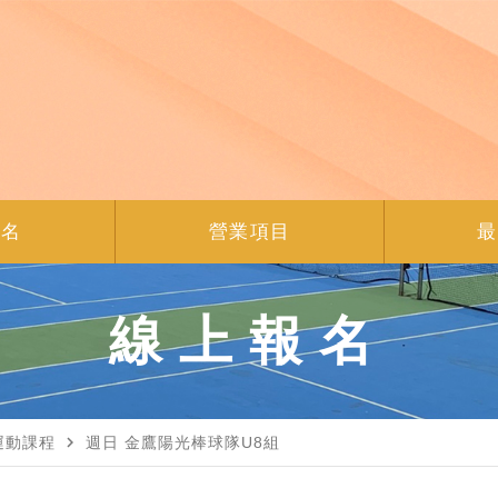
報名
營業項目
最
線上報名
navigate_next
運動課程
週日 金鷹陽光棒球隊U8組