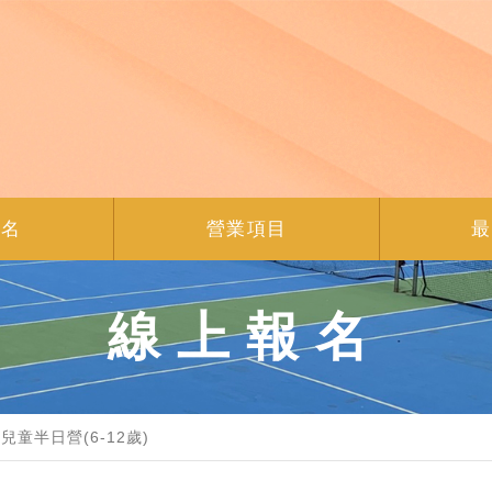
報名
營業項目
最
線上報名
兒童半日營(6-12歲)