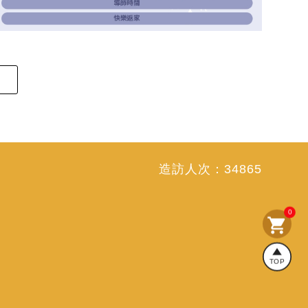
造訪人次：
34865
0
shopping_cart
TOP