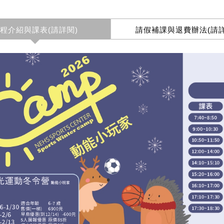
程介紹與課表(請詳閱)
請假補課與退費辦法(請詳