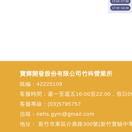
寶輝開發股份有限公司竹科營業所
統編：42225109
客服時間：週一至週五16:00至22:00，假日09:
客服專線：
(03)5795757
信箱：
nehs.gym@gmail.com
地址：
新竹市東區介壽路300號(新竹實驗中