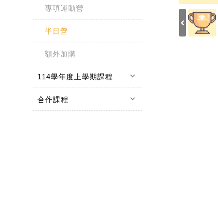
專項運動營
半日營
額外加購
keyboard_arrow_down
114學年度上學期課程
keyboard_arrow_down
合作課程