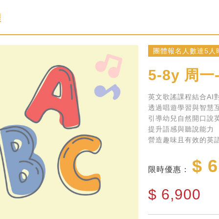
程
團體報名人數達5人時
5-8y
周一
英文歌謠課程結合AI
透過唱遊學習與智慧
引導幼兒自然開口說
提升語感與聽說能力
營造趣味且有效的英
$ 6
限時優惠：
$
6,900