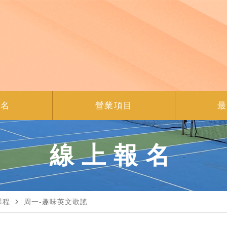
報名
營業項目
最
線上報名
navigate_next
課程
周一-趣味英文歌謠