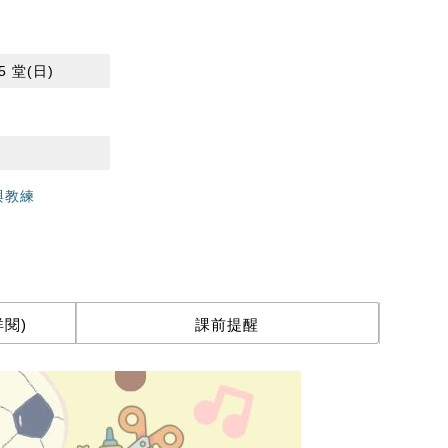
15 堂(日)
與教練
閱)
課前提醒