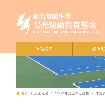
課程總表
線上
home
navigate_next
navigate_next
navigate_next
首頁
線上報名
114學年度上學期課程
才藝