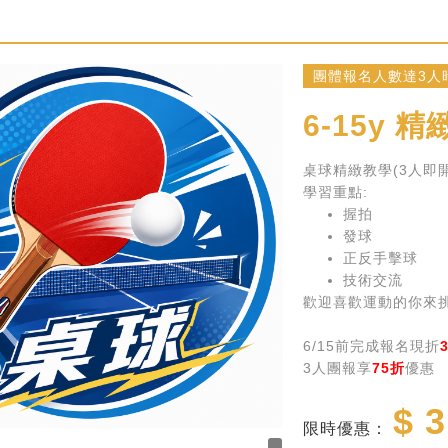
團體報名人數達3人
6-15y
精
桌球精緻教學(3人即開
學習重點:
握拍
發球
正反手擊球
技術交流
歡迎喜歡運動的你來
6/15前完成報名現折
3人團報享
75折
優惠
$ 3
限時優惠：